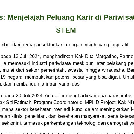
 Menjelajah Peluang Karir di Pariwisat
STEM
 dari berbagai sektor karir dengan insight yang inspiratif.
 pada 13 Juli 2024, menghadirkan Kak Dita Margatino, Partne
a memasuki industri pariwisata meskipun latar belakang pend
, mulai dari sektor pemerintah, swasta, hingga wirausaha. B
9 negara, membuktikan potensi besar yang bisa digali. Untuk t
g, dan membangun jaringan yang luas.
n pada 20 Juli 2024. Acara ini menghadirkan dua narasumber
ak Siti Fatimah, Program Coordinator di MPHD Project. Kak N
mana sektor kesehatan menjadi kunci dalam meningkatkan kes
watan klinis, penelitian, dan kesehatan masyarakat, serta ketera
api sektor ini, termasuk perkembangan teknologi dan demografi