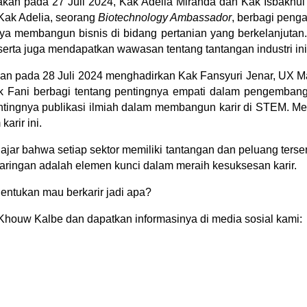
kan pada 27 Juli 2024, Kak Adelia Miranda dan Kak Isbakhul L
. Kak Adelia, seorang
Biotechnology Ambassador
, berbagi peng
nya membangun bisnis di bidang pertanian yang berkelanjutan. 
rta juga mendapatkan wawasan tentang tantangan industri ini, 
n pada 28 Juli 2024 menghadirkan Kak Fansyuri Jenar, UX Man
k Fani berbagi tentang pentingnya empati dalam pengemba
tingnya publikasi ilmiah dalam membangun karir di STEM. Me
rir ini.
ajar bahwa setiap sektor memiliki tantangan dan peluang tersend
aringan adalah elemen kunci dalam meraih kesuksesan karir.
ntukan mau berkarir jadi apa?
 Khouw Kalbe dan dapatkan informasinya di media sosial kami: