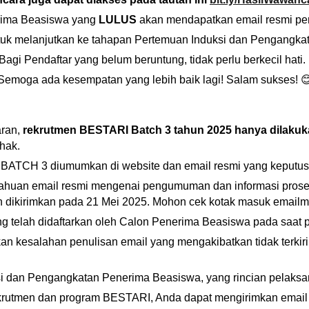
rima Beasiswa yang
LULUS
akan mendapatkan email resmi p
tuk melanjutkan ke tahapan
Pertemuan Induksi dan Pengangkat
Bagi Pendaftar yang belum beruntung, tidak perlu berkecil hati.
Semoga ada kesempatan yang lebih baik lagi! Salam sukses! 
aran,
rekrutmen BESTARI Batch 3 tahun 2025 hanya dilakuka
ihak.
I BATCH
3
diumumkan di website
dan email resmi yang keputus
ahuan email resmi mengenai pengumuman dan informasi prose
n dikirimkan pada
21 Mei 2025
. Mohon cek kotak masuk emailm
ng telah didaftarkan oleh Calon Penerima Beasiswa pada saat 
n kesalahan penulisan email yang mengakibatkan tidak terkir
i dan Pengangkatan Penerima Beasiswa, yang rincian pelaksan
ekrutmen dan program BESTARI, Anda dapat mengirimkan email