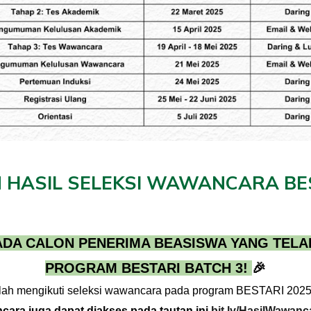
HASIL SELEKSI
WAWANCARA
BE
DA CALON PENERIMA BEASISWA YANG TELA
PROGRAM BESTARI BATCH
3
!
🎉
lah mengikuti seleksi wawancara pada program BESTARI 2025 y
ncara
juga dapat diakses pada tautan ini
bit.ly/HasilWawan