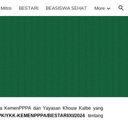
Mitra
BESTARI
BEASISWA SEHAT
More
ion
5
tara KemenPPPA dan Yayasan Khouw Kalbe yang
PK/YKK-KEMENPPPA/BESTARI/XI/2024
tentang