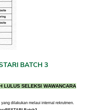
STARI BATCH
3
H LULUS SELEKSI
WAWANCARA
ang dilakukan melaui internal rekrutmen.
caraBESTARI-Batch3