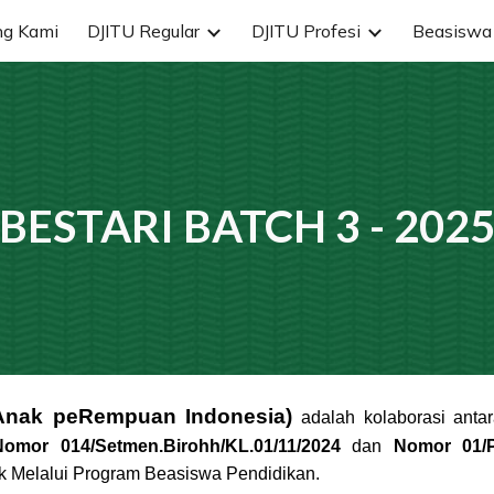
ng Kami
DJITU Regular
DJITU Profesi
Beasiswa 
ip to main content
Skip to navigat
BESTARI BATCH
3 - 202
Anak peRempuan Indonesia)
adalah kolaborasi an
Nomor 014/Setmen.Birohh/KL.01/11/2024
dan
Nomor 01/
 Melalui Program Beasiswa Pendidikan.