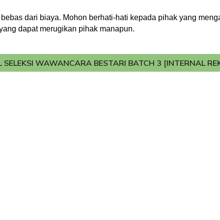
bebas dari biaya. Mohon berhati-hati kepada pihak yang meng
 yang dapat merugikan pihak manapun.
L SELEKSI WAWANCARA BESTARI BATCH 3 [INTERNAL R