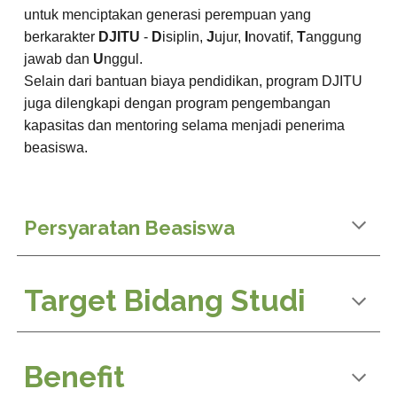
untuk menciptakan generasi perempuan yang
berkarakter
DJITU
-
D
isiplin,
J
ujur,
I
novatif,
T
anggung
jawab dan
U
nggul.
Selain dari bantuan biaya pendidikan, program DJITU
juga dilengkapi dengan program pengembangan
kapasitas dan mentoring selama menjadi penerima
beasiswa.
Persyaratan Beasiswa
Target Bidang Studi
Benefit