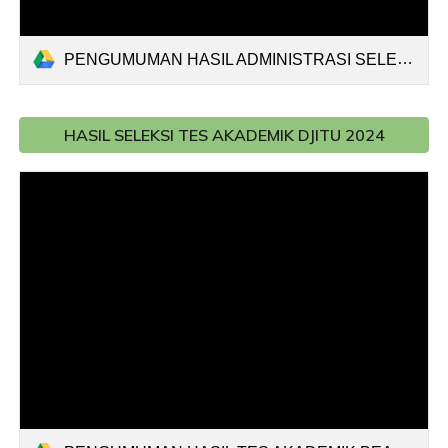
PENGUMUMAN HASIL ADMINISTRASI SELEKSI BEASISWA DJITU 2024 (22042024).pdf
HASIL SELEKSI TES AKADEMIK DJITU 2024