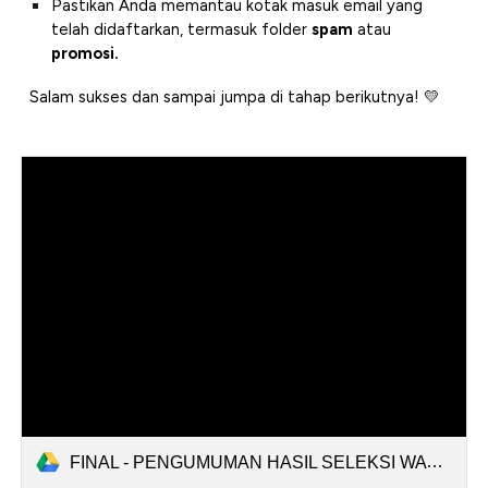
Pastikan Anda memantau kotak masuk email yang
telah didaftarkan, termasuk folder
spam
atau
promosi.
Salam sukses dan sampai jumpa di tahap berikutnya! 💛
FINAL - PENGUMUMAN HASIL SELEKSI WAWANCARA BEASISWA DJITU 2026 (17062026).pdf