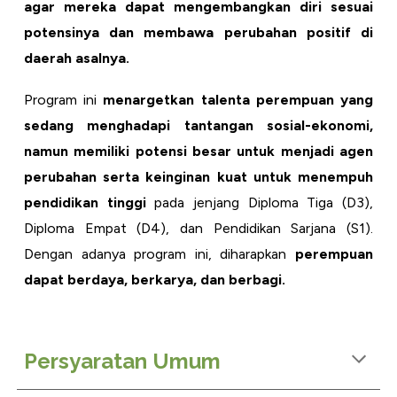
agar mereka dapat mengembangkan diri sesuai
potensinya dan membawa perubahan positif di
daerah asalnya.
Program ini
menargetkan talenta perempuan yang
sedang menghadapi tantangan sosial-ekonomi,
namun memiliki potensi besar untuk menjadi agen
perubahan serta keinginan kuat untuk menempuh
pendidikan tinggi
pada jenjang Diploma Tiga (D3),
Diploma Empat (D4), dan Pendidikan Sarjana (S1).
Dengan adanya program ini, diharapkan
perempuan
dapat berdaya, berkarya, dan berbagi.
Persyaratan Umum