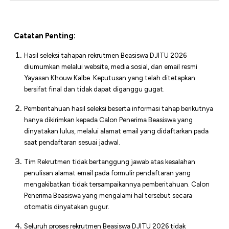
Catatan Penting:
Hasil seleksi tahapan rekrutmen Beasiswa DJITU 2026
diumumkan melalui website, media sosial, dan email resmi
Yayasan Khouw Kalbe. Keputusan yang telah ditetapkan
bersifat final dan tidak dapat diganggu gugat.
Pemberitahuan hasil seleksi beserta informasi tahap berikutnya
hanya dikirimkan kepada Calon Penerima Beasiswa yang
dinyatakan lulus, melalui alamat email yang didaftarkan pada
saat pendaftaran sesuai jadwal.
Tim Rekrutmen tidak bertanggung jawab atas kesalahan
penulisan alamat email pada formulir pendaftaran yang
mengakibatkan tidak tersampaikannya pemberitahuan. Calon
Penerima Beasiswa yang mengalami hal tersebut secara
otomatis dinyatakan gugur.
Seluruh proses rekrutmen Beasiswa DJITU 2026 tidak