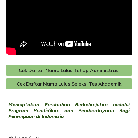
Cek Daftar Nama Lulus Tahap Administrasi
Cek Daftar Nama Lulus Seleksi Tes Akademik
Menciptakan Perubahan Berkelanjutan melalui
Program Pendidikan dan Pemberdayaan Bagi
Perempuan di Indonesia
Hubungi Kami