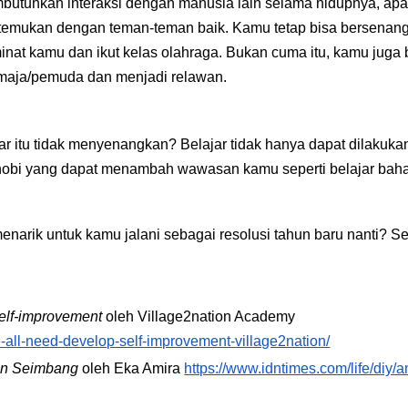
utuhkan interaksi dengan manusia lain selama hidupnya, apala
rtemukan dengan teman-teman baik. Kamu tetap bisa bersena
at kamu dan ikut kelas olahraga. Bukan cuma itu, kamu juga bi
maja/pemuda dan menjadi relawan.
r itu tidak menyenangkan? Belajar tidak hanya dapat dilakuka
hobi yang dapat menambah wawasan kamu seperti belajar bah
 menarik untuk kamu jalani sebagai resolusi tahun baru nanti? 
 self-improvement
oleh Village2nation Academy
-all-need-develop-self-improvement-village2nation/
dan Seimbang
oleh Eka Amira
https://www.idntimes.com/life/diy