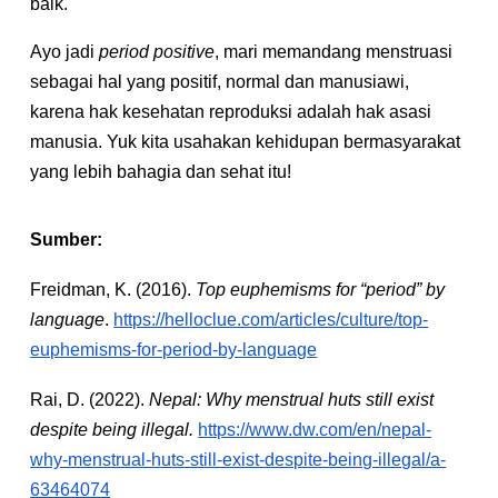
baik.
Ayo jadi
period positive
, mari memandang menstruasi
sebagai hal yang positif, normal dan manusiawi,
karena hak kesehatan reproduksi adalah hak asasi
manusia. Yuk kita usahakan kehidupan bermasyarakat
yang lebih bahagia dan sehat itu!
Sumber:
Freidman, K. (2016).
Top euphemisms for “period” by
language
.
https://helloclue.com/articles/culture/top-
euphemisms-for-period-by-language
Rai, D. (2022).
Nepal: Why menstrual huts still exist
despite being illegal.
https://www.dw.com/en/nepal-
why-menstrual-huts-still-exist-despite-being-illegal/a-
63464074