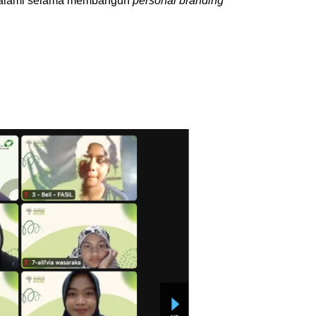
dialami selama membangun
personal branding