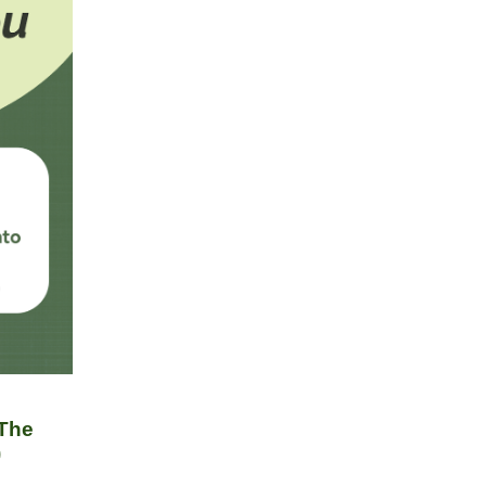
 The
)