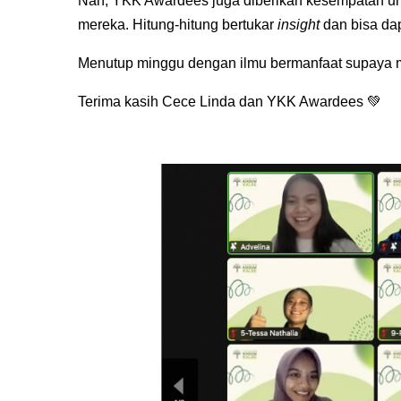
Nah, YKK Awardees juga diberikan kesempatan u
mereka. Hitung-hitung bertukar
insight
dan bisa dap
Menutup minggu dengan ilmu bermanfaat supaya 
Terima kasih Cece Linda dan YKK Awardees 💚