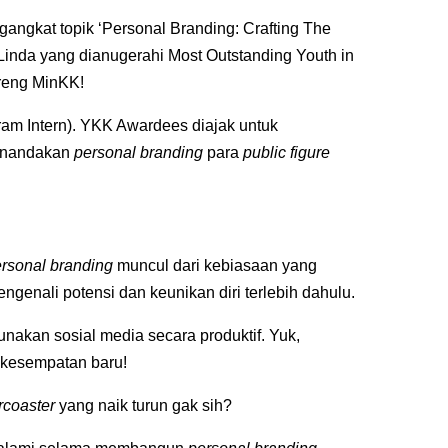
ngangkat topik ‘Personal Branding: Crafting The
Linda yang dianugerahi Most Outstanding Youth in
areng MinKK!
ram Intern). YKK Awardees diajak untuk
menandakan
personal branding
para
public figure
rsonal branding
muncul dari kebiasaan yang
engenali potensi dan keunikan diri terlebih dahulu.
unakan sosial media secara produktif. Yuk,
-kesempatan baru!
ercoaster
yang naik turun gak sih?