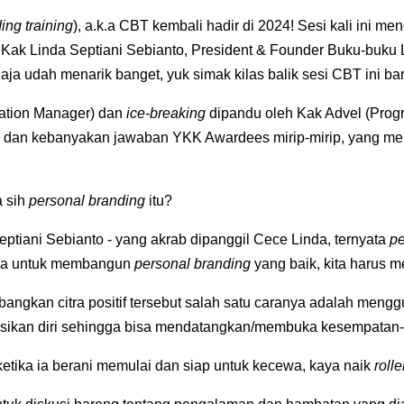
ing training
), a.k.a CBT kembali hadir di 2024! Sesi kali ini me
Kak Linda Septiani Sebianto, President & Founder Buku-buku 
aja udah menarik banget, yuk simak kilas balik sesi CBT ini b
ation Manager) dan
ice-breaking
dipandu oleh Kak Advel (Prog
a dan kebanyakan jawaban YKK Awardees mirip-mirip, yang 
a sih
personal branding
itu?
ptiani Sebianto - yang akrab dipanggil Cece Linda, ternyata
pe
hwa untuk membangun
personal branding
yang baik, kita harus m
bangkan citra positif tersebut salah satu caranya adalah mengg
esikan diri sehingga bisa mendatangkan/membuka kesempatan
etika ia berani memulai dan siap untuk kecewa, kaya naik
roll