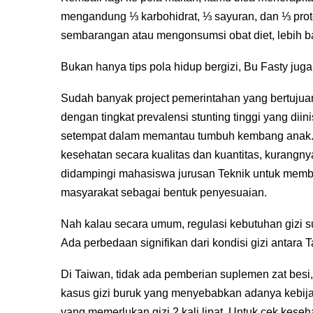
mengandung ⅓ karbohidrat, ⅓ sayuran, dan ⅓ prot
sembarangan atau mengonsumsi obat diet, lebih b
Bukan hanya tips pola hidup bergizi, Bu Fasty juga
Sudah banyak project pemerintahan yang bertujua
dengan tingkat prevalensi stunting tinggi yang d
setempat dalam memantau tumbuh kembang anak. Te
kesehatan secara kualitas dan kuantitas, kurangnya
didampingi mahasiswa jurusan Teknik untuk memba
masyarakat sebagai bentuk penyesuaian.
Nah kalau secara umum, regulasi kebutuhan gizi s
Ada perbedaan signifikan dari kondisi gizi antara
Di Taiwan, tidak ada pemberian suplemen zat besi,
kasus gizi buruk yang menyebabkan adanya kebijak
yang memerlukan gizi 2 kali lipat. Untuk cek keseha