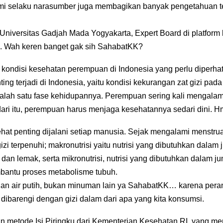
 selaku narasumber juga membagikan banyak pengetahuan tenta
niversitas Gadjah Mada Yogyakarta, Expert Board di platform kon
n. Wah keren banget gak sih SahabatKK?
kondisi kesehatan perempuan di Indonesia yang perlu diperhat
ng terjadi di Indonesia, yaitu kondisi kekurangan zat gizi pad
salah satu fase kehidupannya. Perempuan sering kali mengalam
 dari itu, perempuan harus menjaga kesehatannya sedari dini.
ehat penting dijalani setiap manusia. Sejak mengalami menstr
i terpenuhi; makronutrisi yaitu nutrisi yang dibutuhkan dalam j
, dan lemak, serta mikronutrisi, nutrisi yang dibutuhkan dalam ju
bantu proses metabolisme tubuh.
ngan air putih, bukan minuman lain ya SahabatKK… karena peran 
 dibarengi dengan gizi dalam dari apa yang kita konsumsi.
n metode Isi Piringku dari Kementerian Kesehatan RI, yang 