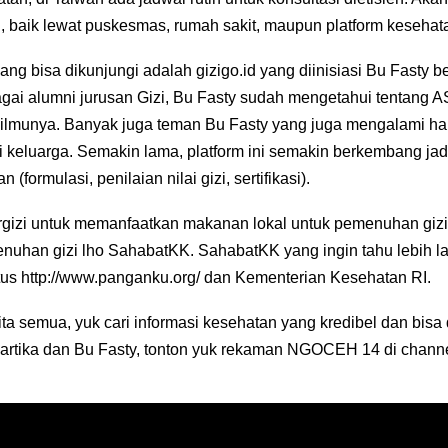
i, baik lewat puskesmas, rumah sakit, maupun platform kesehata
yang bisa dikunjungi adalah gizigo.id yang diinisiasi Bu Fasty
agai alumni jurusan Gizi, Bu Fasty sudah mengetahui tentang 
ilmunya. Banyak juga teman Bu Fasty yang juga mengalami hal 
i keluarga. Semakin lama, platform ini semakin berkembang ja
 (formulasi, penilaian nilai gizi, sertifikasi).
ergizi untuk memanfaatkan makanan lokal untuk pemenuhan gizi
uhan gizi lho SahabatKK. SahabatKK yang ingin tahu lebih lan
tus http://www.panganku.org/ dan Kementerian Kesehatan RI.
 kita semua, yuk cari informasi kesehatan yang kredibel dan b
Kartika dan Bu Fasty, tonton yuk rekaman NGOCEH 14 di chann