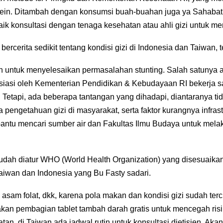
ein. Ditambah dengan konsumsi buah-buahan juga ya SahabatKK
aik konsultasi dengan tenaga kesehatan atau ahli gizi untuk 
 bercerita sedikit tentang kondisi gizi di Indonesia dan Taiwa
n untuk menyelesaikan permasalahan stunting. Salah satunya 
iinisiasi oleh Kementerian Pendidikan & Kebudayaan RI bekerja
tapi, ada beberapa tantangan yang dihadapi, diantaranya tid
 pengetahuan gizi di masyarakat, serta faktor kurangnya infras
ntu mencari sumber air dan Fakultas Ilmu Budaya untuk mela
udah diatur WHO (World Health Organization) yang disesuaikan
 Taiwan dan Indonesia yang Bu Fasty sadari.
 asam folat, dkk, karena pola makan dan kondisi gizi sudah ter
an pembagian tablet tambah darah gratis untuk mencegah risik
tan, di Taiwan ada jadwal rutin untuk konsultasi dietisien. Aka